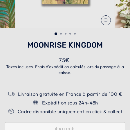
FERMER
(ESC)
MOONRISE KINGDOM
Prix
75€
régulier
Taxes incluses.
Frais d'expédition
calculés lors du passage à la
caisse.
Livraison gratuite en France à partir de 100 €
Expédition sous 24h-48h
Cadre disponible uniquement en click & collect
ÉPUISÉ