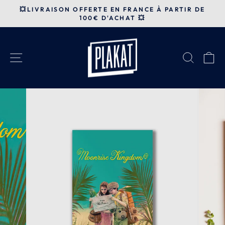
Passer
💥LIVRAISON OFFERTE EN FRANCE À PARTIR DE
au
100€ D'ACHAT 💥
Diaporama
contenu
Pause
NAVIGATION
RECH
P