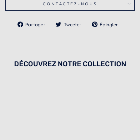
CONTACTEZ-NOUS
Partager
Tweeter
Épingl
Partager
Tweeter
Épingler
sur
sur
sur
Facebook
Twitter
Pintere
DÉCOUVREZ NOTRE COLLECTION
Épuisé
MOONRISE
KINGDOM