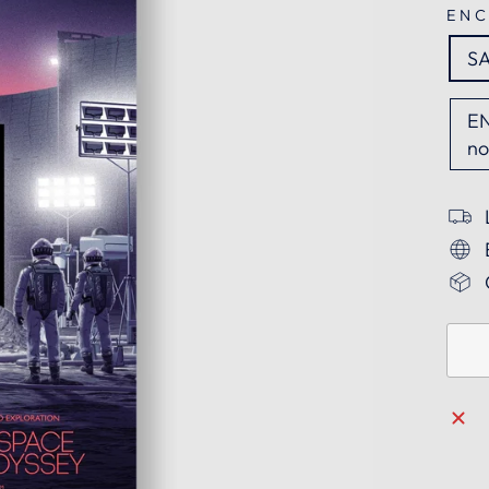
EN
S
EN
no