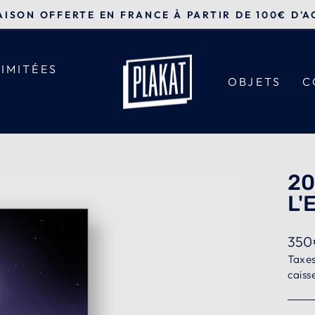
AISON OFFERTE EN FRANCE À PARTIR DE 100€ D'A
Diaporama
Pause
LIMITÉES
OBJETS
C
20
L'
Prix
350
régul
Taxes
caiss