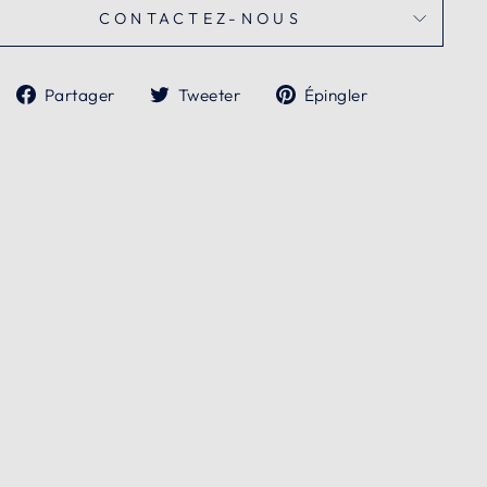
CONTACTEZ-NOUS
Partager
Tweeter
Épingler
Partager
Tweeter
Épingler
sur
sur
sur
Facebook
Twitter
Pinterest