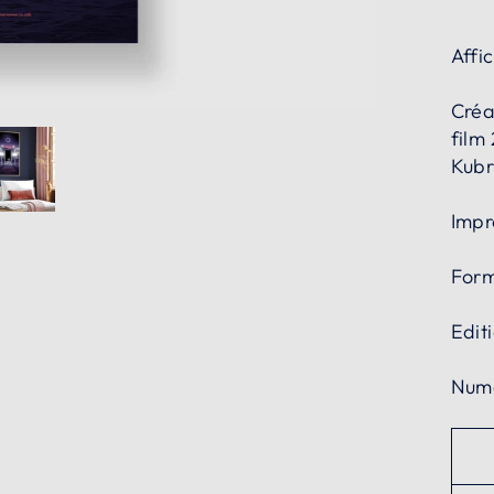
Affic
Créa
film
Kubr
Impr
Form
Edit
Numé