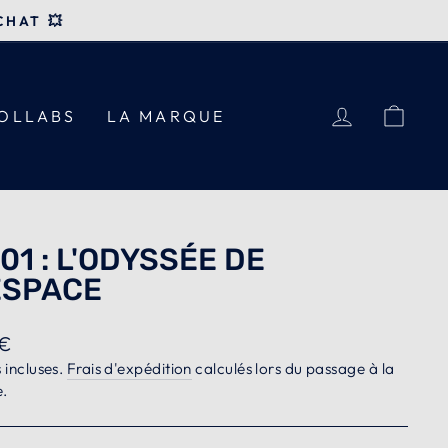
CHAT 💥
SE CONN
PAN
OLLABS
LA MARQUE
01 : L'ODYSSÉE DE
ESPACE
€
ier
 incluses.
Frais d'expédition
calculés lors du passage à la
e.