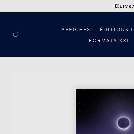
Passer
💥LIVR
au
contenu
AFFICHES
ÉDITIONS 
RECHERCHER
FORMATS XXL